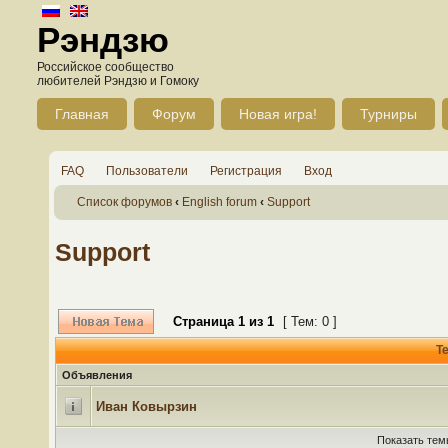
Рэндзю
Российское сообщество
любителей Рэндзю и Гомоку
Главная
Форум
Новая игра!
Турниры
FAQ
Пользователи
Регистрация
Вход
Список форумов
‹
English forum
‹
Support
Support
Страница
1
из
1
[ Тем: 0 ]
Т
Объявления
Иван Ковырзин
Показать тем