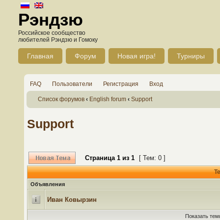
Рэндзю
Российское сообщество
любителей Рэндзю и Гомоку
Главная
Форум
Новая игра!
Турниры
FAQ
Пользователи
Регистрация
Вход
Список форумов
‹
English forum
‹
Support
Support
Страница
1
из
1
[ Тем: 0 ]
Т
Объявления
Иван Ковырзин
Показать тем