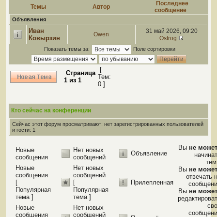
Последнее
Темы
Автор
сообщение
Объявления
Иван
31 май 2026, 09:20
Owen
Ковырзин
Ostrog
Показать темы за:
Поле сортировки
[
Страница
Тем:
1
из
1
0 ]
Кто сейчас на конференции
Сейчас этот форум просматривают: нет зарегистрированных пользователей
и гости: 1
Вы
не може
Новые
Нет новых
Объявление
начина
сообщения
сообщений
те
Новые
Нет новых
Вы
не може
сообщения
сообщений
отвечать 
[
[
Прилепленная
сообщен
Популярная
Популярная
Вы
не може
тема ]
тема ]
редактирова
св
Новые
Нет новых
сообщен
сообщения
сообщений