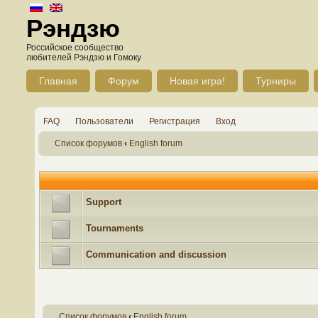
Рэндзю
Российское сообщество
любителей Рэндзю и Гомоку
Главная
Форум
Новая игра!
Турниры
FAQ
Пользователи
Регистрация
Вход
Список форумов
‹
English forum
Support
Tournaments
Communication and discussion
Список форумов
‹
English forum