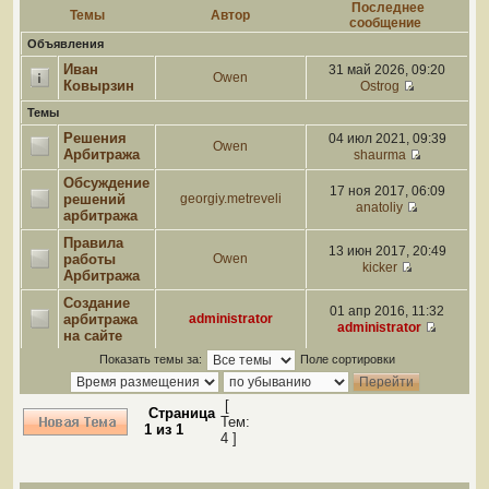
Последнее
Темы
Автор
сообщение
Объявления
Иван
31 май 2026, 09:20
Owen
Ковырзин
Ostrog
Темы
Решения
04 июл 2021, 09:39
Owen
Арбитража
shaurma
Обсуждение
17 ноя 2017, 06:09
решений
georgiy.metreveli
anatoliy
арбитража
Правила
13 июн 2017, 20:49
работы
Owen
kicker
Арбитража
Создание
01 апр 2016, 11:32
арбитража
administrator
administrator
на сайте
Показать темы за:
Поле сортировки
[
Страница
Тем:
1
из
1
4 ]