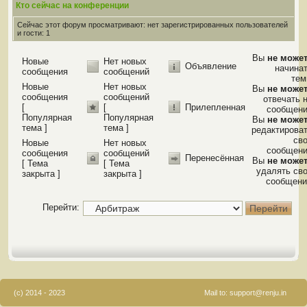
Кто сейчас на конференции
Сейчас этот форум просматривают: нет зарегистрированных пользователей
и гости: 1
Вы
не може
Новые
Нет новых
Объявление
начина
сообщения
сообщений
те
Новые
Нет новых
Вы
не може
сообщения
сообщений
отвечать 
[
[
Прилепленная
сообщен
Популярная
Популярная
Вы
не може
тема ]
тема ]
редактирова
св
Новые
Нет новых
сообщен
сообщения
сообщений
Перенесённая
Вы
не може
[ Тема
[ Тема
удалять св
закрыта ]
закрыта ]
сообщени
Перейти:
(c) 2014 - 2023
Mail to:
support@renju.in