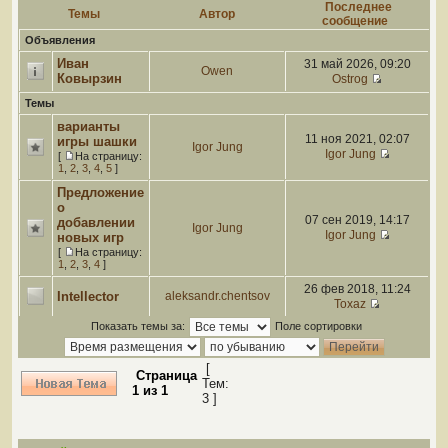
Последнее
Темы
Автор
сообщение
Объявления
Иван
31 май 2026, 09:20
Owen
Ковырзин
Ostrog
Темы
варианты
11 ноя 2021, 02:07
игры шашки
Igor Jung
Igor Jung
[
На страницу:
1
,
2
,
3
,
4
,
5
]
Предложение
о
07 сен 2019, 14:17
добавлении
Igor Jung
Igor Jung
новых игр
[
На страницу:
1
,
2
,
3
,
4
]
26 фев 2018, 11:24
Intellector
aleksandr.chentsov
Toxaz
Показать темы за:
Поле сортировки
[
Страница
Тем:
1
из
1
3 ]