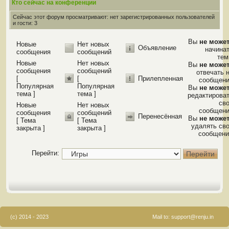
Кто сейчас на конференции
Сейчас этот форум просматривают: нет зарегистрированных пользователей
и гости: 3
Вы
не може
Новые
Нет новых
Объявление
начина
сообщения
сообщений
те
Новые
Нет новых
Вы
не може
сообщения
сообщений
отвечать 
[
[
Прилепленная
сообщен
Популярная
Популярная
Вы
не може
тема ]
тема ]
редактирова
св
Новые
Нет новых
сообщен
сообщения
сообщений
Перенесённая
Вы
не може
[ Тема
[ Тема
удалять св
закрыта ]
закрыта ]
сообщени
Перейти:
(c) 2014 - 2023
Mail to:
support@renju.in