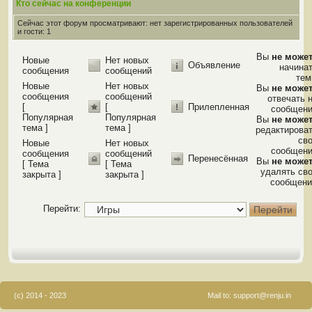
Кто сейчас на конференции
Сейчас этот форум просматривают: нет зарегистрированных пользователей
и гости: 1
Вы
не може
Новые
Нет новых
Объявление
начина
сообщения
сообщений
те
Новые
Нет новых
Вы
не може
сообщения
сообщений
отвечать 
[
[
Прилепленная
сообщен
Популярная
Популярная
Вы
не може
тема ]
тема ]
редактирова
св
Новые
Нет новых
сообщен
сообщения
сообщений
Перенесённая
Вы
не може
[ Тема
[ Тема
удалять св
закрыта ]
закрыта ]
сообщени
Перейти:
(c) 2014 - 2023
Mail to:
support@renju.in