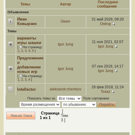
Последнее
Темы
Автор
сообщение
Объявления
Иван
31 май 2026, 09:20
Owen
Ковырзин
Ostrog
Темы
варианты
11 ноя 2021, 02:07
игры шашки
Igor Jung
Igor Jung
[
На страницу:
1
,
2
,
3
,
4
,
5
]
Предложение
о
07 сен 2019, 14:17
добавлении
Igor Jung
Igor Jung
новых игр
[
На страницу:
1
,
2
,
3
,
4
]
26 фев 2018, 11:24
Intellector
aleksandr.chentsov
Toxaz
Показать темы за:
Поле сортировки
[
Страница
Тем:
1
из
1
3 ]