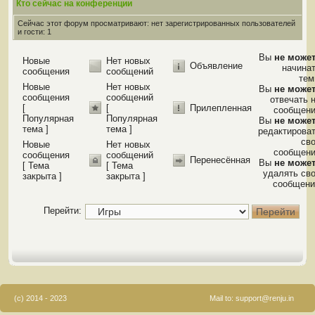
Кто сейчас на конференции
Сейчас этот форум просматривают: нет зарегистрированных пользователей
и гости: 1
Вы
не може
Новые
Нет новых
Объявление
начина
сообщения
сообщений
те
Новые
Нет новых
Вы
не може
сообщения
сообщений
отвечать 
[
[
Прилепленная
сообщен
Популярная
Популярная
Вы
не може
тема ]
тема ]
редактирова
св
Новые
Нет новых
сообщен
сообщения
сообщений
Перенесённая
Вы
не може
[ Тема
[ Тема
удалять св
закрыта ]
закрыта ]
сообщени
Перейти:
(c) 2014 - 2023
Mail to:
support@renju.in