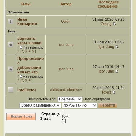
Последнее
Темы
Автор
сообщение
Объявления
Иван
31 май 2026, 09:20
Owen
Ковырзин
Ostrog
Темы
варианты
11 ноя 2021, 02:07
игры шашки
Igor Jung
Igor Jung
[
На страницу:
1
,
2
,
3
,
4
,
5
]
Предложение
о
07 сен 2019, 14:17
добавлении
Igor Jung
Igor Jung
новых игр
[
На страницу:
1
,
2
,
3
,
4
]
26 фев 2018, 11:24
Intellector
aleksandr.chentsov
Toxaz
Показать темы за:
Поле сортировки
[
Страница
Тем:
1
из
1
3 ]