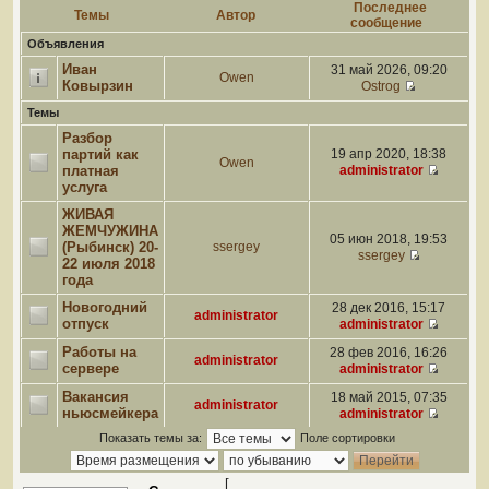
Последнее
Темы
Автор
сообщение
Объявления
Иван
31 май 2026, 09:20
Owen
Ковырзин
Ostrog
Темы
Разбор
партий как
19 апр 2020, 18:38
Owen
платная
administrator
услуга
ЖИВАЯ
ЖЕМЧУЖИНА
05 июн 2018, 19:53
(Рыбинск) 20-
ssergey
ssergey
22 июля 2018
года
Новогодний
28 дек 2016, 15:17
administrator
отпуск
administrator
Работы на
28 фев 2016, 16:26
administrator
сервере
administrator
Вакансия
18 май 2015, 07:35
administrator
ньюсмейкера
administrator
Показать темы за:
Поле сортировки
[