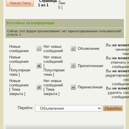
Страница
Тем:
1
из
1
5 ]
Кто сейчас на конференции
Сейчас этот форум просматривают: нет зарегистрированных пользователей
и гости: 1
Вы
не може
Новые
Нет новых
Объявление
начина
сообщения
сообщений
те
Новые
Нет новых
Вы
не може
сообщения
сообщений
отвечать 
[
[
Прилепленная
сообщен
Популярная
Популярная
Вы
не може
тема ]
тема ]
редактирова
св
Новые
Нет новых
сообщен
сообщения
сообщений
Перенесённая
Вы
не може
[ Тема
[ Тема
удалять св
закрыта ]
закрыта ]
сообщени
Перейти: