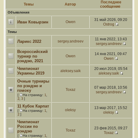
Последнее
Темы
Автор
сообщение
Объявления
31 май 2026, 09:20
Иван Ковырзин
Owen
Ostrog
Темы
11 янв 2022, 13:43
Ларикс 2022
sergey.andreev
sergey.andreev
Всероссийский
14 янв 2021, 09:47
турнир по
Owen
Owen
рэндзю, 2021
Чемпионат
20 июл 2019, 05:54
aleksey.saik
Украины 2019
aleksey.saik
Очные турниры
по рэндзю и
07 мар 2018, 10:56
Toxaz
гомоку
sergey.andreev
[
На страницу:
1
,
2
,
3
]
11 Кубок Карпат
13 мар 2017, 15:52
oleksy
[
На страницу:
1
,
oleksy
2
]
Чемпионат
России по
23 фев 2015, 09:27
Toxaz
рэндзю
Toxaz
[
На страницу:
1
,