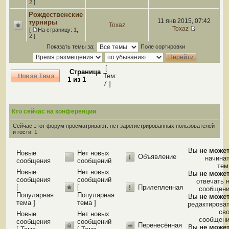
2
]
Рождественские
11 янв 2015, 07:42
турниры
Toxaz
Toxaz
[
На страницу:
1
,
2
]
Показать темы за:
Поле сортировки
[
Страница
Тем:
1
из
1
7 ]
Кто сейчас на конференции
Сейчас этот форум просматривают: нет зарегистрированных пользователей
и гости: 1
Вы
не може
Новые
Нет новых
Объявление
начина
сообщения
сообщений
те
Новые
Нет новых
Вы
не може
сообщения
сообщений
отвечать 
[
[
Прилепленная
сообщен
Популярная
Популярная
Вы
не може
тема ]
тема ]
редактирова
св
Новые
Нет новых
сообщен
сообщения
сообщений
Перенесённая
Вы
не може