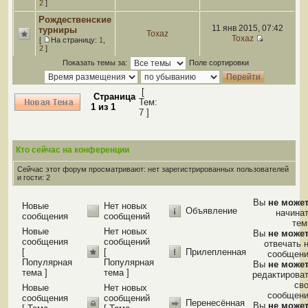
2
]
Рождественские
11 янв 2015, 07:42
турниры
Toxaz
Toxaz
[
На страницу:
1
,
2
]
Показать темы за:
Поле сортировки
[
Страница
Тем:
1
из
1
7 ]
Кто сейчас на конференции
Сейчас этот форум просматривают: нет зарегистрированных пользователей
и гости: 2
Вы
не може
Новые
Нет новых
Объявление
начина
сообщения
сообщений
те
Новые
Нет новых
Вы
не може
сообщения
сообщений
отвечать 
[
[
Прилепленная
сообщен
Популярная
Популярная
Вы
не може
тема ]
тема ]
редактирова
св
Новые
Нет новых
сообщен
сообщения
сообщений
Перенесённая
Вы
не може