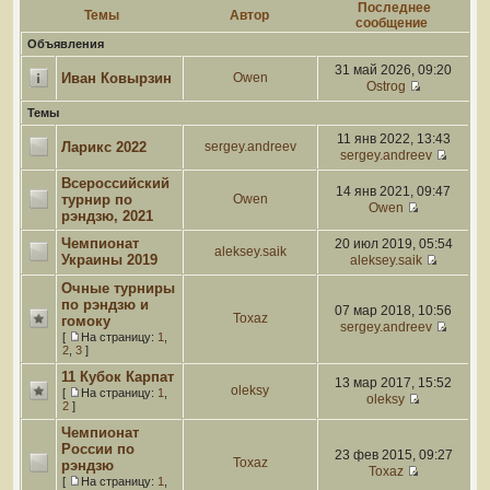
Последнее
Темы
Автор
сообщение
Объявления
31 май 2026, 09:20
Иван Ковырзин
Owen
Ostrog
Темы
11 янв 2022, 13:43
Ларикс 2022
sergey.andreev
sergey.andreev
Всероссийский
14 янв 2021, 09:47
турнир по
Owen
Owen
рэндзю, 2021
Чемпионат
20 июл 2019, 05:54
aleksey.saik
Украины 2019
aleksey.saik
Очные турниры
по рэндзю и
07 мар 2018, 10:56
Toxaz
гомоку
sergey.andreev
[
На страницу:
1
,
2
,
3
]
11 Кубок Карпат
13 мар 2017, 15:52
oleksy
[
На страницу:
1
,
oleksy
2
]
Чемпионат
России по
23 фев 2015, 09:27
Toxaz
рэндзю
Toxaz
[
На страницу:
1
,