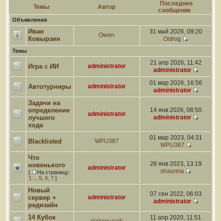
Последнее
Темы
Автор
сообщение
Объявления
Иван
31 май 2026, 09:20
Owen
Ковырзин
Ostrog
Темы
21 апр 2026, 11:42
Игра с ИИ
administrator
administrator
01 мар 2026, 16:56
Автотурниры
administrator
administrator
Задачи на
определение
14 янв 2026, 08:50
administrator
лучшего
administrator
хода
01 мар 2023, 04:31
Blacklisted
WPU387
WPU387
Что
28 янв 2023, 13:19
новенького
administrator
shaurma
[
На страницу:
1
...
5
,
6
,
7
]
Новый
07 сен 2022, 06:03
сервер +
administrator
administrator
редизайн
14 Кубок
11 апр 2020, 11:51