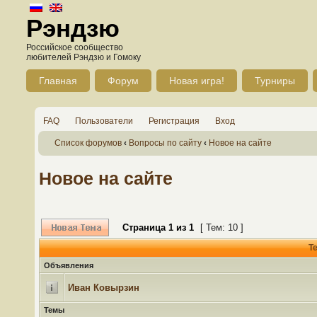
Рэндзю
Российское сообщество
любителей Рэндзю и Гомоку
Главная
Форум
Новая игра!
Турниры
FAQ
Пользователи
Регистрация
Вход
Список форумов
‹
Вопросы по сайту
‹
Новое на сайте
Новое на сайте
Страница
1
из
1
[ Тем: 10 ]
Т
Объявления
Иван Ковырзин
Темы