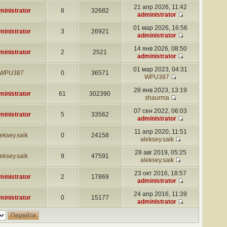
21 апр 2026, 11:42
ministrator
8
32682
administrator
01 мар 2026, 16:56
ministrator
3
26921
administrator
14 янв 2026, 08:50
ministrator
2
2521
administrator
01 мар 2023, 04:31
WPU387
0
36571
WPU387
28 янв 2023, 13:19
ministrator
61
302390
shaurma
07 сен 2022, 06:03
ministrator
5
33562
administrator
11 апр 2020, 11:51
eksey.saik
0
24158
aleksey.saik
28 авг 2019, 05:25
eksey.saik
9
47591
aleksey.saik
23 окт 2016, 18:57
ministrator
2
17869
administrator
24 апр 2016, 11:39
ministrator
0
15177
administrator