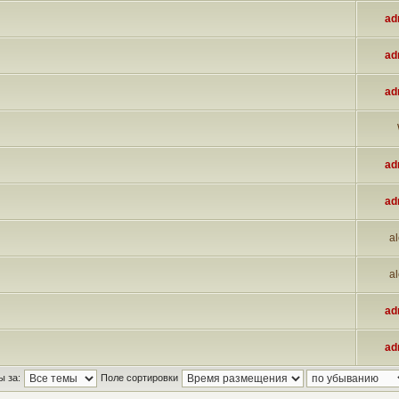
ad
ad
ad
ad
ad
al
al
ad
ad
ы за:
Поле сортировки