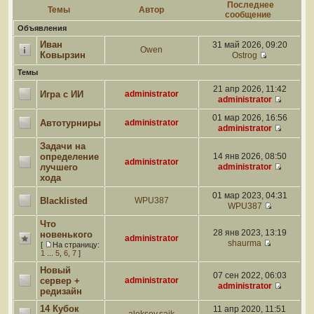
Последнее
Темы
Автор
сообщение
Объявления
Иван
31 май 2026, 09:20
Owen
Ковырзин
Ostrog
Темы
21 апр 2026, 11:42
Игра с ИИ
administrator
administrator
01 мар 2026, 16:56
Автотурниры
administrator
administrator
Задачи на
определение
14 янв 2026, 08:50
administrator
лучшего
administrator
хода
01 мар 2023, 04:31
Blacklisted
WPU387
WPU387
Что
28 янв 2023, 13:19
новенького
administrator
shaurma
[
На страницу:
1
...
5
,
6
,
7
]
Новый
07 сен 2022, 06:03
сервер +
administrator
administrator
редизайн
14 Кубок
11 апр 2020, 11:51