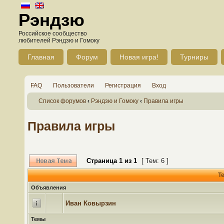
Рэндзю
Российское сообщество
любителей Рэндзю и Гомоку
Главная
Форум
Новая игра!
Турниры
FAQ
Пользователи
Регистрация
Вход
Список форумов
‹
Рэндзю и Гомоку
‹
Правила игры
Правила игры
Страница
1
из
1
[ Тем: 6 ]
Т
Объявления
Иван Ковырзин
Темы