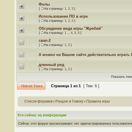
Фолы
[
На страницу:
1
,
2
,
3
]
Использование ПО в игре
[
На страницу:
1
,
2
,
3
]
Обсуждение вида игры "Жребий"
[
На страницу:
1
...
4
,
5
,
6
]
свап-2
[
На страницу:
1
,
2
]
А можно на Вашем сайте действительно играть 
длинный ряд
[
На страницу:
1
,
2
]
Показать тем
Страница
1
из
1
[ Тем: 6 ]
Список форумов
‹
Рэндзю и Гомоку
‹
Правила игры
Кто сейчас на конференции
Сейчас этот форум просматривают: нет зарегистрированных пользователей