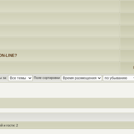
ON-LINE?
ы за:
Поле сортировки
 и гости: 2