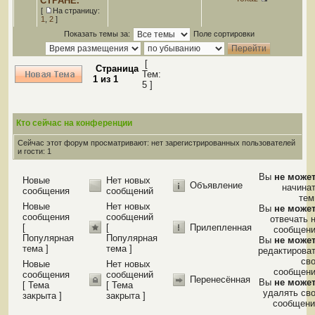
СТРАНЕ.
[
На страницу:
1
,
2
]
Показать темы за:
Поле сортировки
[
Страница
Тем:
1
из
1
5 ]
Кто сейчас на конференции
Сейчас этот форум просматривают: нет зарегистрированных пользователей
и гости: 1
Вы
не може
Новые
Нет новых
Объявление
начина
сообщения
сообщений
те
Новые
Нет новых
Вы
не може
сообщения
сообщений
отвечать 
[
[
Прилепленная
сообщен
Популярная
Популярная
Вы
не може
тема ]
тема ]
редактирова
св
Новые
Нет новых
сообщен
сообщения
сообщений
Перенесённая
Вы
не може
[ Тема
[ Тема
удалять св
закрыта ]
закрыта ]
сообщени