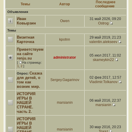
Последнее
Темы
Автор
сообщение
Объявления
Иван
31 май 2026, 09:20
Owen
Ковырзин
Ostrog
Темы
Визитная
29 май 2019, 21:23
kpotnn
Карточка
valentin.alekseev
Приветствуем
на сайте
05 июл 2017, 11:02
administrator
renju.su
skameykin22
[
На страницу:
1
,
2
]
Сказка
Опрос:
для детей, о
02 фев 2017, 12:57
Sergey.Gagarinov
том как
Vladimir.Tolkanov
возник мир.
ИСТОРИЯ
ИГРЫ В
06 май 2016, 22:37
НАШЕЙ
marsianin
marsianin
СТРАНЕ.
часть 2.
ИСТОРИЯ
ИГРЫ В
30 мар 2016, 20:23
НАШЕЙ
marsianin
Toxaz