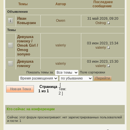
Последнее
Темы
Автор
сообщение
Объявления
Иван
31 май 2026, 09:20
Owen
Ковырзин
Ostrog
Темы
Девушка
гомоку /
03 июн 2023, 15:34
Omok Girl /
valeriy
valeriy
Omog
sonyeo
Девушка
03 июн 2023, 15:30
valeriy
гомоку
valeriy
Показать темы за:
Поле сортировки
[
Страница
Тем:
1
из
1
2 ]
Кто сейчас на конференции
Сейчас этот форум просматривают: нет зарегистрированных пользователей
и гости: 1