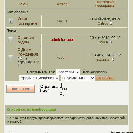
Последнее
Темы
Автор
сообщение
Объявления
Иван
31 май 2026, 09:20
Owen
Ковырзин
Ostrog
Темы
С новым
16 дек 2019, 06:45
administrator
годом
7even
С Днем
Рождения!
01 янв 2019, 18:32
kpotnn
[
На
reasonat
страницу:
1
,
2
]
Показать темы за:
Поле сортировки
[
Страница
Тем:
1
из
1
2 ]
Кто сейчас на конференции
Сейчас этот форум просматривают: нет зарегистрированных пользователей
и гости: 2
Вы
не може