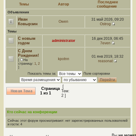
Последнее
Темы
Автор
сообщение
Объявления
Иван
31 май 2026, 09:20
Owen
Ковырзин
Ostrog
Темы
С новым
16 дек 2019, 06:45
administrator
годом
7even
С Днем
Рождения!
01 янв 2019, 18:32
kpotnn
[
На
reasonat
страницу:
1
,
2
]
Показать темы за:
Поле сортировки
[
Страница
Тем:
1
из
1
2 ]
Кто сейчас на конференции
Сейчас этот форум просматривают: нет зарегистрированных пользователей
и гости: 4
Вы
не може