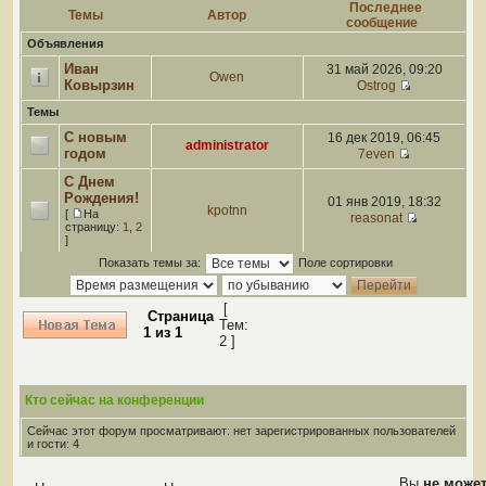
Последнее
Темы
Автор
сообщение
Объявления
Иван
31 май 2026, 09:20
Owen
Ковырзин
Ostrog
Темы
С новым
16 дек 2019, 06:45
administrator
годом
7even
С Днем
Рождения!
01 янв 2019, 18:32
kpotnn
[
На
reasonat
страницу:
1
,
2
]
Показать темы за:
Поле сортировки
[
Страница
Тем:
1
из
1
2 ]
Кто сейчас на конференции
Сейчас этот форум просматривают: нет зарегистрированных пользователей
и гости: 4
Вы
не може