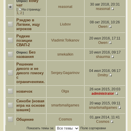
кому
Опрос:
30 авг 2018, 20:31
чат
reasonat
reasonat
[
На страницу:
1
,
2
]
Рэндзю в
08 окт 2016, 10:26
Латвии, ищу
Liubov
Owen
игроков
Редкие
20 июл 2016, 17:11
позиции
Vladimir.Tolkanov
Owen
СВАП-2
Без
10 июл 2016, 09:17
Опрос:
smekalkin
названия
shaurma
Решение
дикого и не
04 июл 2016, 06:17
дикого гомоку
Sergey.Gagarinov
Dmitry
с
ограниченями.
26 ноя 2015, 20:03
новичок
Olga
administrator
Синоби (новая
20 мар 2015, 09:11
игра на основе
smartsmallgames
smartsmallgames
шашек)
01 дек 2014, 11:41
Общение
Cosmos
Cosmos
Показать темы за:
Поле сортировки