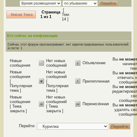
[
Страница
Тем:
1
из
1
14 ]
Кто сейчас на конференции
Сейчас этот форум просматривают: нет зарегистрированных пользователей
и гости: 1
Вы
не може
Новые
Нет новых
Объявление
начина
сообщения
сообщений
те
Новые
Нет новых
Вы
не може
сообщения
сообщений
отвечать 
[
[
Прилепленная
сообщен
Популярная
Популярная
Вы
не може
тема ]
тема ]
редактирова
св
Новые
Нет новых
сообщен
сообщения
сообщений
Перенесённая
Вы
не може
[ Тема
[ Тема
удалять св
закрыта ]
закрыта ]
сообщени
Перейти: