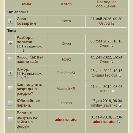
Последнее
Темы
Автор
сообщение
Объявления
Иван
31 май 2026, 09:20
Owen
Ковырзин
Ostrog
Темы
Разборы
08 фев 2025, 10:18
полетов
Owen
Owen
[
На страницу:
1
,
2
]
Как вы
05 дек 2022, 16:53
Опрос:
Toxaz
нашли сайт
Owen
Юмор.
26 июн 2022, 10:16
TimofeevSL
[
На страницу:
Oksana Frolova
1
,
2
,
3
]
Как получить
21 июл 2019, 08:03
разряды в
VladimirKR
HuKTO
рэндзю?
Юбилейные
17 дек 2018, 06:04
kpotnn
партии.
dmitriy_savenko
Если не
получается
01 сен 2018, 17:36
administrator
зайти на
administrator
форум