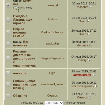
кому
Опрос:
30 авг 2018, 20:31
чат
reasonat
reasonat
[
На страницу:
1
,
2
]
Рэндзю в
08 окт 2016, 10:26
Латвии, ищу
Liubov
Owen
игроков
Редкие
20 июл 2016, 17:11
позиции
Vladimir.Tolkanov
Owen
СВАП-2
Без
10 июл 2016, 09:17
Опрос:
smekalkin
названия
shaurma
Решение
дикого и не
04 июл 2016, 06:17
дикого гомоку
Sergey.Gagarinov
Dmitry
с
ограниченями.
26 ноя 2015, 20:03
новичок
Olga
administrator
Синоби (новая
20 мар 2015, 09:11
игра на основе
smartsmallgames
smartsmallgames
шашек)
01 дек 2014, 11:41
Общение
Cosmos
Cosmos
Показать темы за:
Поле сортировки