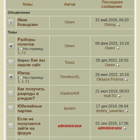
Последнее
Темы
Автор
сообщение
Объявления
Иван
31 май 2026, 09:20
Owen
Ковырзин
Ostrog
Темы
Разборы
08 фев 2025, 10:18
полетов
Owen
Owen
[
На страницу:
1
,
2
]
Как вы
05 дек 2022, 16:53
Опрос:
Toxaz
нашли сайт
Owen
Юмор.
26 июн 2022, 10:16
TimofeevSL
[
На страницу:
Oksana Frolova
1
,
2
,
3
]
Как получить
21 июл 2019, 08:03
разряды в
VladimirKR
HuKTO
рэндзю?
Юбилейные
17 дек 2018, 06:04
kpotnn
партии.
dmitriy_savenko
Если не
получается
01 сен 2018, 17:36
administrator
зайти на
administrator
форум