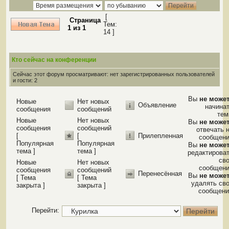
[
Страница
Тем:
1
из
1
14 ]
Кто сейчас на конференции
Сейчас этот форум просматривают: нет зарегистрированных пользователей
и гости: 2
Вы
не може
Новые
Нет новых
Объявление
начина
сообщения
сообщений
те
Новые
Нет новых
Вы
не може
сообщения
сообщений
отвечать 
[
[
Прилепленная
сообщен
Популярная
Популярная
Вы
не може
тема ]
тема ]
редактирова
св
Новые
Нет новых
сообщен
сообщения
сообщений
Перенесённая
Вы
не може
[ Тема
[ Тема
удалять св
закрыта ]
закрыта ]
сообщени
Перейти: