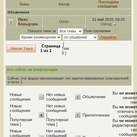
Последнее
Темы
Автор
сообщение
Объявления
Иван
31 май 2026, 09:20
Owen
Ковырзин
Ostrog
Показать темы за:
Поле сортировки
[
Страница
Тем:
1
из
1
0 ]
Кто сейчас на конференции
Сейчас этот форум просматривают: нет зарегистрированных пользователей
и гости: 1
Вы
не може
Новые
Нет новых
Объявление
начина
сообщения
сообщений
те
Новые
Нет новых
Вы
не може
сообщения
сообщений
отвечать 
[
[
Прилепленная
сообщен
Популярная
Популярная
Вы
не може
тема ]
тема ]
редактирова
св
Новые
Нет новых
сообщен
сообщения
сообщений