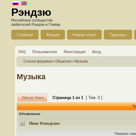
Рэндзю
Российское сообщество
любителей Рэндзю и Гомоку
Главная
Форум
Новая игра!
Турниры
FAQ
Пользователи
Регистрация
Вход
Список форумов
‹
Общение
‹
Музыка
Музыка
Страница
1
из
1
[ Тем: 0 ]
Т
Объявления
Иван Ковырзин
Показать тем