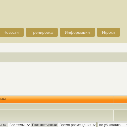
Новости
Тренировка
Информация
Игроки
емы
ы за:
Поле сортировки