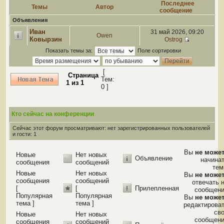
Последнее
Темы
Автор
сообщение
Объявления
Иван
31 май 2026, 09:20
Owen
Ковырзин
Ostrog
Показать темы за:
Поле сортировки
[
Страница
Тем:
1
из
1
0 ]
Кто сейчас на конференции
Сейчас этот форум просматривают: нет зарегистрированных пользователей
и гости: 1
Вы
не може
Новые
Нет новых
Объявление
начина
сообщения
сообщений
те
Новые
Нет новых
Вы
не може
сообщения
сообщений
отвечать 
[
[
Прилепленная
сообщен
Популярная
Популярная
Вы
не може
тема ]
тема ]
редактирова
св
Новые
Нет новых
сообщен
сообщения
сообщений