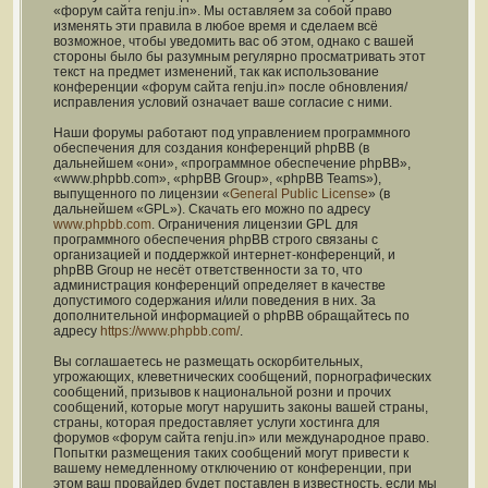
«форум сайта renju.in». Мы оставляем за собой право
изменять эти правила в любое время и сделаем всё
возможное, чтобы уведомить вас об этом, однако с вашей
стороны было бы разумным регулярно просматривать этот
текст на предмет изменений, так как использование
конференции «форум сайта renju.in» после обновления/
исправления условий означает ваше согласие с ними.
Наши форумы работают под управлением программного
обеспечения для создания конференций phpBB (в
дальнейшем «они», «программное обеспечение phpBB»,
«www.phpbb.com», «phpBB Group», «phpBB Teams»),
выпущенного по лицензии «
General Public License
» (в
дальнейшем «GPL»). Скачать его можно по адресу
www.phpbb.com
. Ограничения лицензии GPL для
программного обеспечения phpBB строго связаны с
организацией и поддержкой интернет-конференций, и
phpBB Group не несёт ответственности за то, что
администрация конференций определяет в качестве
допустимого содержания и/или поведения в них. За
дополнительной информацией о phpBB обращайтесь по
адресу
https://www.phpbb.com/
.
Вы соглашаетесь не размещать оскорбительных,
угрожающих, клеветнических сообщений, порнографических
сообщений, призывов к национальной розни и прочих
сообщений, которые могут нарушить законы вашей страны,
страны, которая предоставляет услуги хостинга для
форумов «форум сайта renju.in» или международное право.
Попытки размещения таких сообщений могут привести к
вашему немедленному отключению от конференции, при
этом ваш провайдер будет поставлен в известность, если мы