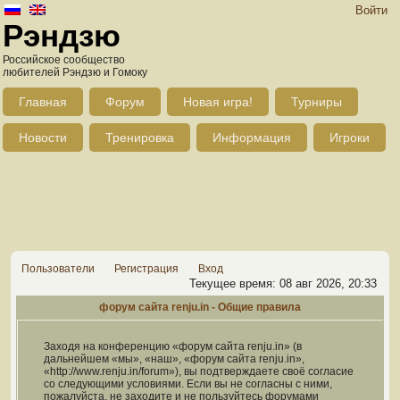
Войти
Рэндзю
Российское сообщество
любителей Рэндзю и Гомоку
Главная
Форум
Новая игра!
Турниры
Новости
Тренировка
Информация
Игроки
Пользователи
Регистрация
Вход
Текущее время: 08 авг 2026, 20:33
форум сайта renju.in - Общие правила
Заходя на конференцию «форум сайта renju.in» (в
дальнейшем «мы», «наш», «форум сайта renju.in»,
«http://www.renju.in/forum»), вы подтверждаете своё согласие
со следующими условиями. Если вы не согласны с ними,
пожалуйста, не заходите и не пользуйтесь форумами