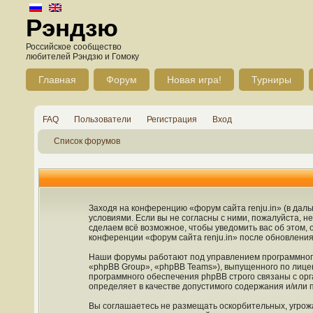
Рэндзю
Российское сообщество
любителей Рэндзю и Гомоку
Главная
Форум
Новая игра!
Турниры
FAQ
Пользователи
Регистрация
Вход
Список форумов
Заходя на конференцию «форум сайта renju.in» (в дальн
условиями. Если вы не согласны с ними, пожалуйста, н
сделаем всё возможное, чтобы уведомить вас об этом,
конференции «форум сайта renju.in» после обновления
Наши форумы работают под управлением программного
«phpBB Group», «phpBB Teams»), выпущенного по лице
программного обеспечения phpBB строго связаны с орг
определяет в качестве допустимого содержания и/или
Вы соглашаетесь не размещать оскорбительных, угрож