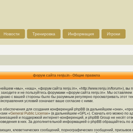
Новости
Тренировка
Информация
Игроки
форум сайта renju.in - Общие правила
ейшем «мы», «наш», «форум сайта renju.in», «http://www.renju.in/forum»), в
е заходите и не пользуйтесь форумами «форум сайта renju.in». Мы оставляем
 однако с вашей стороны было бы разумным регулярно просматривать этот тек
/исправления условий означает ваше согласие с ними.
 обеспечения для создания конференций phpBB (в дальнейшем «они», «про
нзии «
General Public License
» (в дальнейшем «GPL»). Скачать его можно по а
анизацией и поддержкой интернет-конференций, и phpBB Group не несёт отв
 поведения в них. За дополнительной информацией о phpBB обращайтесь по 
ающих, клеветнических сообщений, порнографических сообщений, призывов 