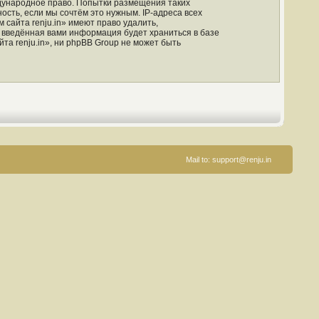
ждународное право. Попытки размещения таких
сть, если мы сочтём это нужным. IP-адреса всех
сайта renju.in» имеют право удалить,
о введённая вами информация будет храниться в базе
а renju.in», ни phpBB Group не может быть
Mail to:
support@renju.in