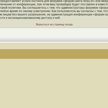
 предоставляет услуги хостинга для форумов «форум сайта renju.in» или ме
ючению от конференции, при этом ваш провайдер будет поставлен в известно
кой политики. Вы соглашаетесь с тем, что администраторы форумов «форум 
 любое время по своему усмотрению. Как пользователь вы согласны с тем, чт
м лицам без вашего разрешения, ни администрация конференции «форум сайт
ести к несанкционированному доступу к ней.
Вернуться на страницу входа