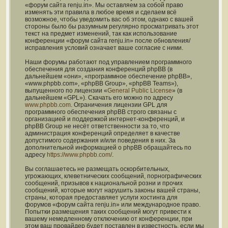
«форум сайта renju.in». Мы оставляем за собой право
изменять эти правила в любое время и сделаем всё
возможное, чтобы уведомить вас об этом, однако с вашей
стороны было бы разумным регулярно просматривать этот
текст на предмет изменений, так как использование
конференции «форум сайта renju.in» после обновления/
исправления условий означает ваше согласие с ними.
Наши форумы работают под управлением программного
обеспечения для создания конференций phpBB (в
дальнейшем «они», «программное обеспечение phpBB»,
«www.phpbb.com», «phpBB Group», «phpBB Teams»),
выпущенного по лицензии «
General Public License
» (в
дальнейшем «GPL»). Скачать его можно по адресу
www.phpbb.com
. Ограничения лицензии GPL для
программного обеспечения phpBB строго связаны с
организацией и поддержкой интернет-конференций, и
phpBB Group не несёт ответственности за то, что
администрация конференций определяет в качестве
допустимого содержания и/или поведения в них. За
дополнительной информацией о phpBB обращайтесь по
адресу
https://www.phpbb.com/
.
Вы соглашаетесь не размещать оскорбительных,
угрожающих, клеветнических сообщений, порнографических
сообщений, призывов к национальной розни и прочих
сообщений, которые могут нарушить законы вашей страны,
страны, которая предоставляет услуги хостинга для
форумов «форум сайта renju.in» или международное право.
Попытки размещения таких сообщений могут привести к
вашему немедленному отключению от конференции, при
этом ваш провайдер будет поставлен в известность, если мы