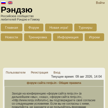
Войти
Рэндзю
Российское сообщество
любителей Рэндзю и Гомоку
Главная
Форум
Новая игра!
Турниры
Новости
Тренировка
Информация
Игроки
Пользователи
Регистрация
Вход
Текущее время: 09 авг 2026, 14:04
форум сайта renju.in - Общие правила
Заходя на конференцию «форум сайта renju.in» (в
дальнейшем «мы», «наш», «форум сайта renju.in»,
«http://www.renju.in/forum»), вы подтверждаете своё согласие
со следующими условиями. Если вы не согласны с ними,
пожалуйста, не заходите и не пользуйтесь форумами