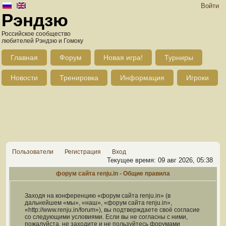
Войти
Рэндзю
Российское сообщество
любителей Рэндзю и Гомоку
Главная
Форум
Новая игра!
Турниры
Новости
Тренировка
Информация
Игроки
Пользователи
Регистрация
Вход
Текущее время: 09 авг 2026, 05:38
форум сайта renju.in - Общие правила
Заходя на конференцию «форум сайта renju.in» (в
дальнейшем «мы», «наш», «форум сайта renju.in»,
«http://www.renju.in/forum»), вы подтверждаете своё согласие
со следующими условиями. Если вы не согласны с ними,
пожалуйста, не заходите и не пользуйтесь форумами