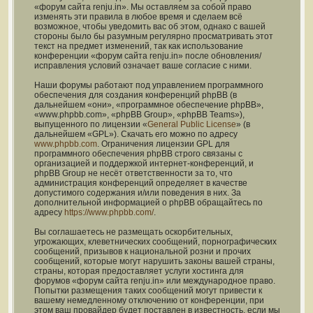
«форум сайта renju.in». Мы оставляем за собой право
изменять эти правила в любое время и сделаем всё
возможное, чтобы уведомить вас об этом, однако с вашей
стороны было бы разумным регулярно просматривать этот
текст на предмет изменений, так как использование
конференции «форум сайта renju.in» после обновления/
исправления условий означает ваше согласие с ними.
Наши форумы работают под управлением программного
обеспечения для создания конференций phpBB (в
дальнейшем «они», «программное обеспечение phpBB»,
«www.phpbb.com», «phpBB Group», «phpBB Teams»),
выпущенного по лицензии «
General Public License
» (в
дальнейшем «GPL»). Скачать его можно по адресу
www.phpbb.com
. Ограничения лицензии GPL для
программного обеспечения phpBB строго связаны с
организацией и поддержкой интернет-конференций, и
phpBB Group не несёт ответственности за то, что
администрация конференций определяет в качестве
допустимого содержания и/или поведения в них. За
дополнительной информацией о phpBB обращайтесь по
адресу
https://www.phpbb.com/
.
Вы соглашаетесь не размещать оскорбительных,
угрожающих, клеветнических сообщений, порнографических
сообщений, призывов к национальной розни и прочих
сообщений, которые могут нарушить законы вашей страны,
страны, которая предоставляет услуги хостинга для
форумов «форум сайта renju.in» или международное право.
Попытки размещения таких сообщений могут привести к
вашему немедленному отключению от конференции, при
этом ваш провайдер будет поставлен в известность, если мы