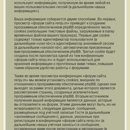
используют информацию, полученную во время любой из
ваших пользовательских сессий (в дальнейшем «ваша
информация»).
Ваша информация собирается двумя способами. Во-первых,
просмотр «форум сайта renju.in» приведёт к созданию
программным обеспечением phpBB определённого числа
cookies (небольшие текстовые файлы, загружаемые в папку
временных файлов вашего браузера). Первые две cookie
содержат только идентификатор пользователя (в
дальнейшем «user-id») и идентификатор анонимной сессии
(в дальнейшем «session-id»), автоматически присвоенные
вам программным обеспечением phpBB. Третья cookie будет
создана после просмотра одной из тем конференции
«форум сайта renju.in» и будет использоваться для
хранения информации о прочтённых вами темах, повышая
таким образом удобство работы с форумами.
Также во время просмотра конференции «форум сайта
renju.in» мы можем установить cookies, внешние по
отношению к программному обеспечению phpBB, однако они
выходят за рамки этого документа, целью которого является
рассмотрение страниц, созданных исключительно
программным обеспечением phpBB. Вторым источником
получения вашей информации являются данные, которые
вы отправляете на форум. Этими данными могут быть, но не
исчерпываются, следующие данные: сообщения,
размещённые под учётной записью Гостя (в дальнейшем
«анонимные сообщения»), данные, указанные при
регистрации в конференции «форум сайта renju.in» (в
дальнейшем «ваша учётная запись») и сообщения,
оставленные вами после регистрации и авторизации (в