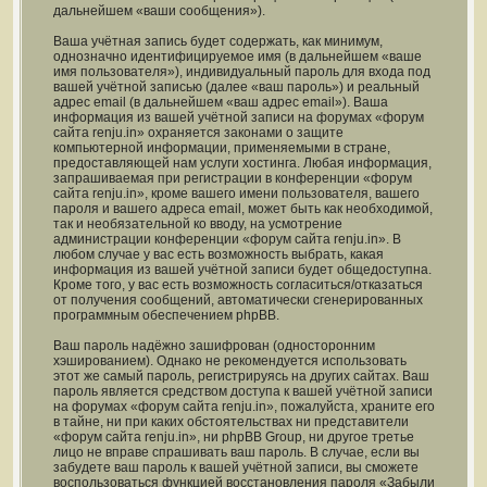
дальнейшем «ваши сообщения»).
Ваша учётная запись будет содержать, как минимум,
однозначно идентифицируемое имя (в дальнейшем «ваше
имя пользователя»), индивидуальный пароль для входа под
вашей учётной записью (далее «ваш пароль») и реальный
адрес email (в дальнейшем «ваш адрес email»). Ваша
информация из вашей учётной записи на форумах «форум
сайта renju.in» охраняется законами о защите
компьютерной информации, применяемыми в стране,
предоставляющей нам услуги хостинга. Любая информация,
запрашиваемая при регистрации в конференции «форум
сайта renju.in», кроме вашего имени пользователя, вашего
пароля и вашего адреса email, может быть как необходимой,
так и необязательной ко вводу, на усмотрение
администрации конференции «форум сайта renju.in». В
любом случае у вас есть возможность выбрать, какая
информация из вашей учётной записи будет общедоступна.
Кроме того, у вас есть возможность согласиться/отказаться
от получения сообщений, автоматически сгенерированных
программным обеспечением phpBB.
Ваш пароль надёжно зашифрован (односторонним
хэшированием). Однако не рекомендуется использовать
этот же самый пароль, регистрируясь на других сайтах. Ваш
пароль является средством доступа к вашей учётной записи
на форумах «форум сайта renju.in», пожалуйста, храните его
в тайне, ни при каких обстоятельствах ни представители
«форум сайта renju.in», ни phpBB Group, ни другое третье
лицо не вправе спрашивать ваш пароль. В случае, если вы
забудете ваш пароль к вашей учётной записи, вы сможете
воспользоваться функцией восстановления пароля «Забыли