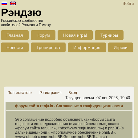
Войти
Рэндзю
Российское сообщество
любителей Рэндзю и Гомоку
Главная
Форум
Новая игра!
Турниры
Новости
Тренировка
Информация
Игроки
Пользователи
Регистрация
Вход
Текущее время: 07 авг 2026, 19:40
форум сайта renju.in - Соглашение о конфиденциальности
Это соглашение подробно объясняет, как «форум сайта
renju.in» и его подразделения (в дальнейшем «мы», «наш»,
«форум сайта renju.in», «http://www.renju.in/forum») и phpBB (в
дальнейшем «они», «программное обеспечение phpBB»,
«www.phpbb.com», «phpBB Group», «phpBB Teams»)