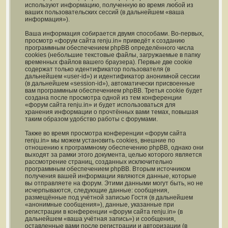
используют информацию, полученную во время любой из
ваших пользовательских сессий (в дальнейшем «ваша
информация»).
Ваша информация собирается двумя способами. Во-первых,
просмотр «форум сайта renju.in» приведёт к созданию
программным обеспечением phpBB определённого числа
cookies (небольшие текстовые файлы, загружаемые в папку
временных файлов вашего браузера). Первые две cookie
содержат только идентификатор пользователя (в
дальнейшем «user-id») и идентификатор анонимной сессии
(в дальнейшем «session-id»), автоматически присвоенные
вам программным обеспечением phpBB. Третья cookie будет
создана после просмотра одной из тем конференции
«форум сайта renju.in» и будет использоваться для
хранения информации о прочтённых вами темах, повышая
таким образом удобство работы с форумами.
Также во время просмотра конференции «форум сайта
renju.in» мы можем установить cookies, внешние по
отношению к программному обеспечению phpBB, однако они
выходят за рамки этого документа, целью которого является
рассмотрение страниц, созданных исключительно
программным обеспечением phpBB. Вторым источником
получения вашей информации являются данные, которые
вы отправляете на форум. Этими данными могут быть, но не
исчерпываются, следующие данные: сообщения,
размещённые под учётной записью Гостя (в дальнейшем
«анонимные сообщения»), данные, указанные при
регистрации в конференции «форум сайта renju.in» (в
дальнейшем «ваша учётная запись») и сообщения,
оставленные вами после регистрации и авторизации (в