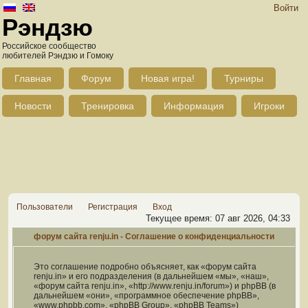
Войти
Рэндзю
Российское сообщество
любителей Рэндзю и Гомоку
Главная
Форум
Новая игра!
Турниры
Новости
Тренировка
Информация
Игроки
Пользователи
Регистрация
Вход
Текущее время: 07 авг 2026, 04:33
форум сайта renju.in - Соглашение о конфиденциальности
Это соглашение подробно объясняет, как «форум сайта
renju.in» и его подразделения (в дальнейшем «мы», «наш»,
«форум сайта renju.in», «http://www.renju.in/forum») и phpBB (в
дальнейшем «они», «программное обеспечение phpBB»,
«www.phpbb.com», «phpBB Group», «phpBB Teams»)