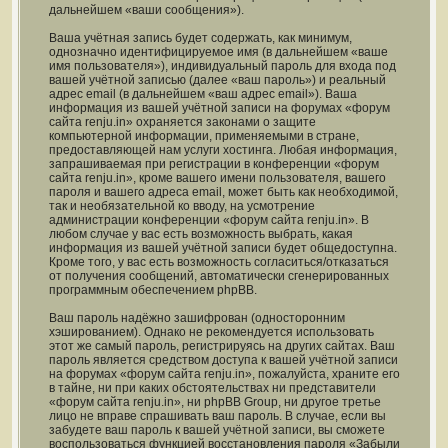
дальнейшем «ваши сообщения»).
Ваша учётная запись будет содержать, как минимум,
однозначно идентифицируемое имя (в дальнейшем «ваше
имя пользователя»), индивидуальный пароль для входа под
вашей учётной записью (далее «ваш пароль») и реальный
адрес email (в дальнейшем «ваш адрес email»). Ваша
информация из вашей учётной записи на форумах «форум
сайта renju.in» охраняется законами о защите
компьютерной информации, применяемыми в стране,
предоставляющей нам услуги хостинга. Любая информация,
запрашиваемая при регистрации в конференции «форум
сайта renju.in», кроме вашего имени пользователя, вашего
пароля и вашего адреса email, может быть как необходимой,
так и необязательной ко вводу, на усмотрение
администрации конференции «форум сайта renju.in». В
любом случае у вас есть возможность выбрать, какая
информация из вашей учётной записи будет общедоступна.
Кроме того, у вас есть возможность согласиться/отказаться
от получения сообщений, автоматически сгенерированных
программным обеспечением phpBB.
Ваш пароль надёжно зашифрован (односторонним
хэшированием). Однако не рекомендуется использовать
этот же самый пароль, регистрируясь на других сайтах. Ваш
пароль является средством доступа к вашей учётной записи
на форумах «форум сайта renju.in», пожалуйста, храните его
в тайне, ни при каких обстоятельствах ни представители
«форум сайта renju.in», ни phpBB Group, ни другое третье
лицо не вправе спрашивать ваш пароль. В случае, если вы
забудете ваш пароль к вашей учётной записи, вы сможете
воспользоваться функцией восстановления пароля «Забыли