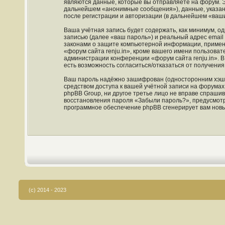
являются данные, которые вы отправляете на форум. 
дальнейшем «анонимные сообщения»), данные, указанн
после регистрации и авторизации (в дальнейшем «ваш
Ваша учётная запись будет содержать, как минимум, 
записью (далее «ваш пароль») и реальный адрес email
законами о защите компьютерной информации, примен
«форум сайта renju.in», кроме вашего имени пользовате
администрации конференции «форум сайта renju.in». В 
есть возможность согласиться/отказаться от получен
Ваш пароль надёжно зашифрован (односторонним хэшир
средством доступа к вашей учётной записи на форумах «
phpBB Group, ни другое третье лицо не вправе спрашив
восстановления пароля «Забыли пароль?», предусмотр
программное обеспечение phpBB сгенерирует вам новы
(c) 2014 - 2023