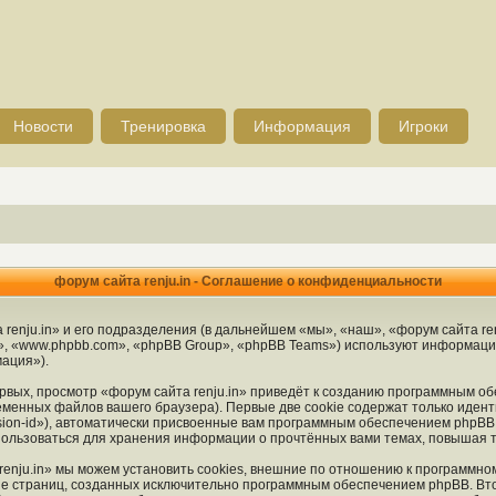
Новости
Тренировка
Информация
Игроки
форум сайта renju.in - Соглашение о конфиденциальности
nju.in» и его подразделения (в дальнейшем «мы», «наш», «форум сайта renju.i
, «www.phpbb.com», «phpBB Group», «phpBB Teams») используют информацию
ация»).
вых, просмотр «форум сайта renju.in» приведёт к созданию программным об
менных файлов вашего браузера). Первые две cookie содержат только идент
ion-id»), автоматически присвоенные вам программным обеспечением phpBB. 
спользоваться для хранения информации о прочтённых вами темах, повышая 
enju.in» мы можем установить cookies, внешние по отношению к программно
ние страниц, созданных исключительно программным обеспечением phpBB. 