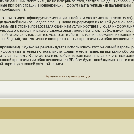
Этими данными могут быть, но не исчерпываются, следующие данные: сообще
ые при регистрации в конференции «форум сайта renju.in» (в дальнейшем «
и сообщения»).
однозначно идентифицируемое имя (в дальнейшем «ваше имя пользователя»),
 (в дальнейшем «ваш адрес email»). Ваша информация из вашей учётной запи
яемыми в стране, предоставляющей нам услуги хостинга. Любая информация
ля, вашего пароля и вашего адреса email, может быть как необходимой, так 
любом случае у вас есть возможность выбрать, какая информация из вашей у
ия сообщений, автоматически сгенерированных программным обеспечением ph
ованием). Однако не рекомендуется использовать этот же самый пароль, ре
форум сайта renju.in», пожалуйста, храните его в тайне, ни при каких обстоя
ать ваш пароль. В случае, если вы забудете ваш пароль к вашей учётной зап
енной программным обеспечением phpBB. Вам будет необходимо ввести ваше 
й пароль для вашей учётной записи.
Вернуться на страницу входа