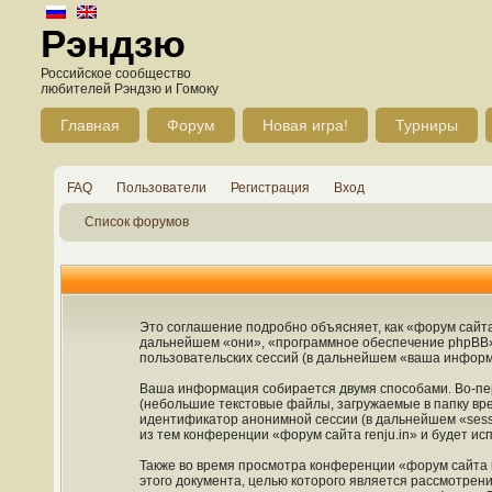
Рэндзю
Российское сообщество
любителей Рэндзю и Гомоку
Главная
Форум
Новая игра!
Турниры
FAQ
Пользователи
Регистрация
Вход
Список форумов
Это соглашение подробно объясняет, как «форум сайта re
дальнейшем «они», «программное обеспечение phpBB»
пользовательских сессий (в дальнейшем «ваша информ
Ваша информация собирается двумя способами. Во-пер
(небольшие текстовые файлы, загружаемые в папку вре
идентификатор анонимной сессии (в дальнейшем «sess
из тем конференции «форум сайта renju.in» и будет и
Также во время просмотра конференции «форум сайта r
этого документа, целью которого является рассмотре