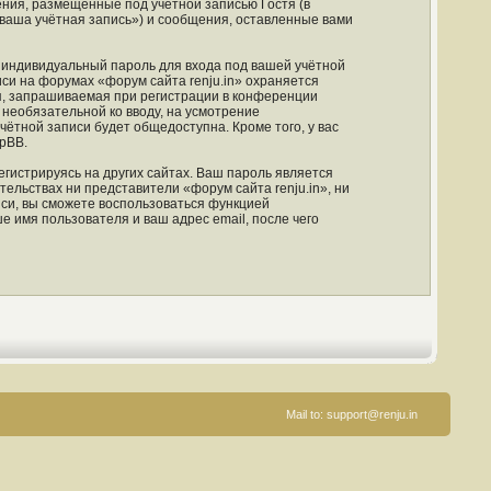
ния, размещённые под учётной записью Гостя (в
ваша учётная запись») и сообщения, оставленные вами
 индивидуальный пароль для входа под вашей учётной
си на форумах «форум сайта renju.in» охраняется
, запрашиваемая при регистрации в конференции
и необязательной ко вводу, на усмотрение
чётной записи будет общедоступна. Кроме того, у вас
pBB.
гистрируясь на других сайтах. Ваш пароль является
тельствах ни представители «форум сайта renju.in», ни
иси, вы сможете воспользоваться функцией
имя пользователя и ваш адрес email, после чего
Mail to:
support@renju.in