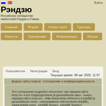
Войти
Рэндзю
Российское сообщество
любителей Рэндзю и Гомоку
Главная
Форум
Новая игра!
Турниры
Новости
Тренировка
Информация
Игроки
Пользователи
Регистрация
Вход
Текущее время: 08 авг 2026, 11:07
форум сайта renju.in - Соглашение о конфиденциальности
Это соглашение подробно объясняет, как «форум сайта
renju.in» и его подразделения (в дальнейшем «мы», «наш»,
«форум сайта renju.in», «http://www.renju.in/forum») и phpBB (в
дальнейшем «они», «программное обеспечение phpBB»,
«www.phpbb.com», «phpBB Group», «phpBB Teams»)