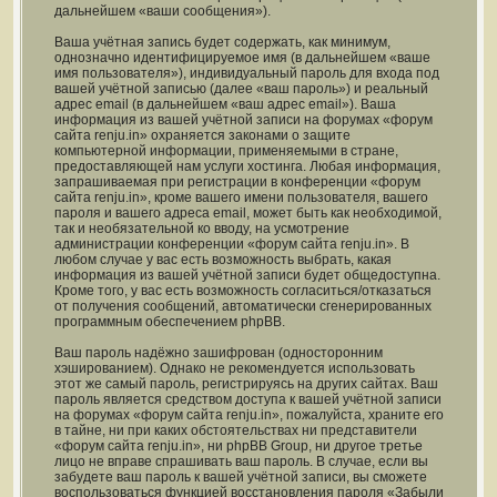
дальнейшем «ваши сообщения»).
Ваша учётная запись будет содержать, как минимум,
однозначно идентифицируемое имя (в дальнейшем «ваше
имя пользователя»), индивидуальный пароль для входа под
вашей учётной записью (далее «ваш пароль») и реальный
адрес email (в дальнейшем «ваш адрес email»). Ваша
информация из вашей учётной записи на форумах «форум
сайта renju.in» охраняется законами о защите
компьютерной информации, применяемыми в стране,
предоставляющей нам услуги хостинга. Любая информация,
запрашиваемая при регистрации в конференции «форум
сайта renju.in», кроме вашего имени пользователя, вашего
пароля и вашего адреса email, может быть как необходимой,
так и необязательной ко вводу, на усмотрение
администрации конференции «форум сайта renju.in». В
любом случае у вас есть возможность выбрать, какая
информация из вашей учётной записи будет общедоступна.
Кроме того, у вас есть возможность согласиться/отказаться
от получения сообщений, автоматически сгенерированных
программным обеспечением phpBB.
Ваш пароль надёжно зашифрован (односторонним
хэшированием). Однако не рекомендуется использовать
этот же самый пароль, регистрируясь на других сайтах. Ваш
пароль является средством доступа к вашей учётной записи
на форумах «форум сайта renju.in», пожалуйста, храните его
в тайне, ни при каких обстоятельствах ни представители
«форум сайта renju.in», ни phpBB Group, ни другое третье
лицо не вправе спрашивать ваш пароль. В случае, если вы
забудете ваш пароль к вашей учётной записи, вы сможете
воспользоваться функцией восстановления пароля «Забыли