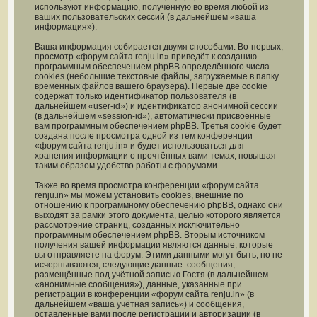
используют информацию, полученную во время любой из
ваших пользовательских сессий (в дальнейшем «ваша
информация»).
Ваша информация собирается двумя способами. Во-первых,
просмотр «форум сайта renju.in» приведёт к созданию
программным обеспечением phpBB определённого числа
cookies (небольшие текстовые файлы, загружаемые в папку
временных файлов вашего браузера). Первые две cookie
содержат только идентификатор пользователя (в
дальнейшем «user-id») и идентификатор анонимной сессии
(в дальнейшем «session-id»), автоматически присвоенные
вам программным обеспечением phpBB. Третья cookie будет
создана после просмотра одной из тем конференции
«форум сайта renju.in» и будет использоваться для
хранения информации о прочтённых вами темах, повышая
таким образом удобство работы с форумами.
Также во время просмотра конференции «форум сайта
renju.in» мы можем установить cookies, внешние по
отношению к программному обеспечению phpBB, однако они
выходят за рамки этого документа, целью которого является
рассмотрение страниц, созданных исключительно
программным обеспечением phpBB. Вторым источником
получения вашей информации являются данные, которые
вы отправляете на форум. Этими данными могут быть, но не
исчерпываются, следующие данные: сообщения,
размещённые под учётной записью Гостя (в дальнейшем
«анонимные сообщения»), данные, указанные при
регистрации в конференции «форум сайта renju.in» (в
дальнейшем «ваша учётная запись») и сообщения,
оставленные вами после регистрации и авторизации (в