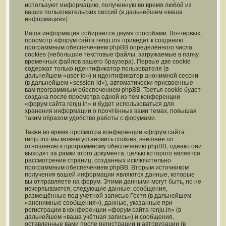
используют информацию, полученную во время любой из
ваших пользовательских сессий (в дальнейшем «ваша
информация»).
Ваша информация собирается двумя способами. Во-первых,
просмотр «форум сайта renju.in» приведёт к созданию
программным обеспечением phpBB определённого числа
cookies (небольшие текстовые файлы, загружаемые в папку
временных файлов вашего браузера). Первые две cookie
содержат только идентификатор пользователя (в
дальнейшем «user-id») и идентификатор анонимной сессии
(в дальнейшем «session-id»), автоматически присвоенные
вам программным обеспечением phpBB. Третья cookie будет
создана после просмотра одной из тем конференции
«форум сайта renju.in» и будет использоваться для
хранения информации о прочтённых вами темах, повышая
таким образом удобство работы с форумами.
Также во время просмотра конференции «форум сайта
renju.in» мы можем установить cookies, внешние по
отношению к программному обеспечению phpBB, однако они
выходят за рамки этого документа, целью которого является
рассмотрение страниц, созданных исключительно
программным обеспечением phpBB. Вторым источником
получения вашей информации являются данные, которые
вы отправляете на форум. Этими данными могут быть, но не
исчерпываются, следующие данные: сообщения,
размещённые под учётной записью Гостя (в дальнейшем
«анонимные сообщения»), данные, указанные при
регистрации в конференции «форум сайта renju.in» (в
дальнейшем «ваша учётная запись») и сообщения,
оставленные вами после регистрации и авторизации (в