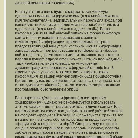
дальнейшем «ваши сообщения»).
Ваша учётная запись будет содержать, как минимум,
однозначно идентифицируемое имя (в дальнейшем «ваше
имя пользователя»), индивидуальный пароль для входа под
вашей учётной записью (далее «ваш пароль») и реальный
адрес email (в дальнейшем «ваш адрес email»). Ваша
информация из вашей учётной записи на форумах «форум
сайта renju.in» охраняется законами о защите
компьютерной информации, применяемыми в стране,
предоставляющей нам услуги хостинга. Любая информация,
запрашиваемая при регистрации в конференции «форум
сайта renju.in», кроме вашего имени пользователя, вашего
пароля и вашего адреса email, может быть как необходимой,
так и необязательной ко вводу, на усмотрение
администрации конференции «форум сайта renju.in». В
любом случае у вас есть возможность выбрать, какая
информация из вашей учётной записи будет общедоступна.
Кроме того, у вас есть возможность согласиться/отказаться
от получения сообщений, автоматически сгенерированных
программным обеспечением phpBB.
Ваш пароль надёжно зашифрован (односторонним
хэшированием). Однако не рекомендуется использовать
этот же самый пароль, регистрируясь на других сайтах. Ваш
пароль является средством доступа к вашей учётной записи
на форумах «форум сайта renju.in», пожалуйста, храните его
в тайне, ни при каких обстоятельствах ни представители
«форум сайта renju.in», ни phpBB Group, ни другое третье
лицо не вправе спрашивать ваш пароль. В случае, если вы
забудете ваш пароль к вашей учётной записи, вы сможете
воспользоваться функцией восстановления пароля «Забыли