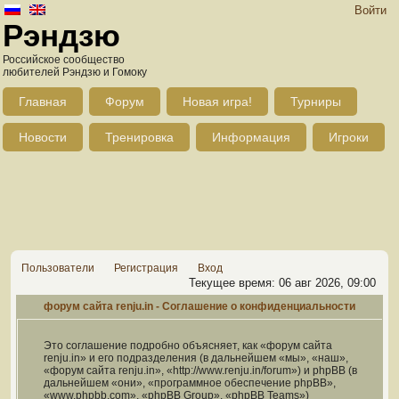
Войти
Рэндзю
Российское сообщество
любителей Рэндзю и Гомоку
Главная
Форум
Новая игра!
Турниры
Новости
Тренировка
Информация
Игроки
Пользователи
Регистрация
Вход
Текущее время: 06 авг 2026, 09:00
форум сайта renju.in - Соглашение о конфиденциальности
Это соглашение подробно объясняет, как «форум сайта
renju.in» и его подразделения (в дальнейшем «мы», «наш»,
«форум сайта renju.in», «http://www.renju.in/forum») и phpBB (в
дальнейшем «они», «программное обеспечение phpBB»,
«www.phpbb.com», «phpBB Group», «phpBB Teams»)