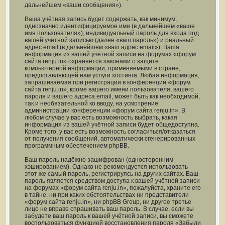
дальнейшем «ваши сообщения»).
Ваша учётная запись будет содержать, как минимум,
однозначно идентифицируемое имя (в дальнейшем «ваше
имя пользователя»), индивидуальный пароль для входа под
вашей учётной записью (далее «ваш пароль») и реальный
адрес email (в дальнейшем «ваш адрес email»). Ваша
информация из вашей учётной записи на форумах «форум
сайта renju.in» охраняется законами о защите
компьютерной информации, применяемыми в стране,
предоставляющей нам услуги хостинга. Любая информация,
запрашиваемая при регистрации в конференции «форум
сайта renju.in», кроме вашего имени пользователя, вашего
пароля и вашего адреса email, может быть как необходимой,
так и необязательной ко вводу, на усмотрение
администрации конференции «форум сайта renju.in». В
любом случае у вас есть возможность выбрать, какая
информация из вашей учётной записи будет общедоступна.
Кроме того, у вас есть возможность согласиться/отказаться
от получения сообщений, автоматически сгенерированных
программным обеспечением phpBB.
Ваш пароль надёжно зашифрован (односторонним
хэшированием). Однако не рекомендуется использовать
этот же самый пароль, регистрируясь на других сайтах. Ваш
пароль является средством доступа к вашей учётной записи
на форумах «форум сайта renju.in», пожалуйста, храните его
в тайне, ни при каких обстоятельствах ни представители
«форум сайта renju.in», ни phpBB Group, ни другое третье
лицо не вправе спрашивать ваш пароль. В случае, если вы
забудете ваш пароль к вашей учётной записи, вы сможете
воспользоваться функцией восстановления пароля «Забыли