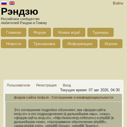
Войти
Рэндзю
Российское сообщество
любителей Рэндзю и Гомоку
Главная
Форум
Новая игра!
Турниры
Новости
Тренировка
Информация
Игроки
Пользователи
Регистрация
Вход
Текущее время: 07 авг 2026, 04:30
форум сайта renju.in - Соглашение о конфиденциальности
Это соглашение подробно объясняет, как «форум сайта
renju.in» и его подразделения (в дальнейшем «мы», «наш»,
«форум сайта renju.in», «http://www.renju.in/forum») и phpBB (в
дальнейшем «они», «программное обеспечение phpBB»,
«www.phpbb.com», «phpBB Group», «phpBB Teams»)