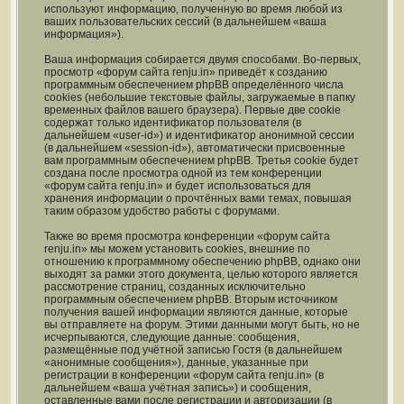
используют информацию, полученную во время любой из
ваших пользовательских сессий (в дальнейшем «ваша
информация»).
Ваша информация собирается двумя способами. Во-первых,
просмотр «форум сайта renju.in» приведёт к созданию
программным обеспечением phpBB определённого числа
cookies (небольшие текстовые файлы, загружаемые в папку
временных файлов вашего браузера). Первые две cookie
содержат только идентификатор пользователя (в
дальнейшем «user-id») и идентификатор анонимной сессии
(в дальнейшем «session-id»), автоматически присвоенные
вам программным обеспечением phpBB. Третья cookie будет
создана после просмотра одной из тем конференции
«форум сайта renju.in» и будет использоваться для
хранения информации о прочтённых вами темах, повышая
таким образом удобство работы с форумами.
Также во время просмотра конференции «форум сайта
renju.in» мы можем установить cookies, внешние по
отношению к программному обеспечению phpBB, однако они
выходят за рамки этого документа, целью которого является
рассмотрение страниц, созданных исключительно
программным обеспечением phpBB. Вторым источником
получения вашей информации являются данные, которые
вы отправляете на форум. Этими данными могут быть, но не
исчерпываются, следующие данные: сообщения,
размещённые под учётной записью Гостя (в дальнейшем
«анонимные сообщения»), данные, указанные при
регистрации в конференции «форум сайта renju.in» (в
дальнейшем «ваша учётная запись») и сообщения,
оставленные вами после регистрации и авторизации (в