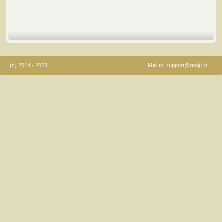
(c) 2014 - 2023
Mail to:
support@renju.in