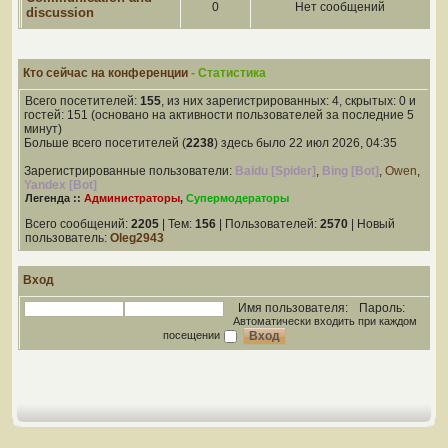
0
Нет сообщений
discussion
Кто сейчас на конференции
- Статистика
Всего посетителей:
155
, из них зарегистрированных: 4, скрытых: 0 и
гостей: 151 (основано на активности пользователей за последние 5
минут)
Больше всего посетителей (
2238
) здесь было 22 июл 2026, 04:35
Зарегистрированные пользователи:
Baidu [Spider]
,
Bing [Bot]
,
Owen
,
Yandex [Bot]
Легенда ::
Администраторы
,
Супермодераторы
Всего сообщений:
2205
| Тем:
156
| Пользователей:
2570
| Новый
пользователь:
Oleg2943
Вход
Имя пользователя:
Пароль:
Автоматически входить при каждом
посещении