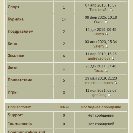
07 апр 2015, 18:37
Спорт
1
TimofeevSL
08 фев 2025, 10:18
Курилка
14
Owen
16 дек 2019, 06:45
Поздравляем
2
7even
03 июн 2023, 15:34
Кино
2
valeriy
11 апр 2019, 16:26
Земляки
6
andrey.solovv
26 дек 2017, 17:48
Фото
1
Toxaz
29 май 2019, 21:23
Приветствие
5
valentin.alekseev
11 ноя 2021, 02:07
Игры
3
Igor Jung
English forum
Темы
Последнее сообщение
Support
0
Нет сообщений
Tournaments
0
Нет сообщений
Communication and