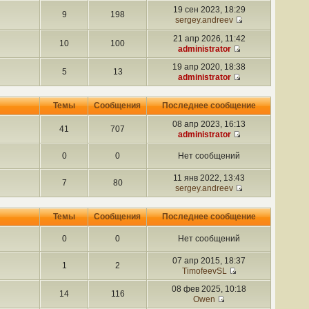
19 сен 2023, 18:29
9
198
sergey.andreev
21 апр 2026, 11:42
10
100
administrator
19 апр 2020, 18:38
5
13
administrator
Темы
Сообщения
Последнее сообщение
08 апр 2023, 16:13
41
707
administrator
0
0
Нет сообщений
11 янв 2022, 13:43
7
80
sergey.andreev
Темы
Сообщения
Последнее сообщение
0
0
Нет сообщений
07 апр 2015, 18:37
1
2
TimofeevSL
08 фев 2025, 10:18
14
116
Owen