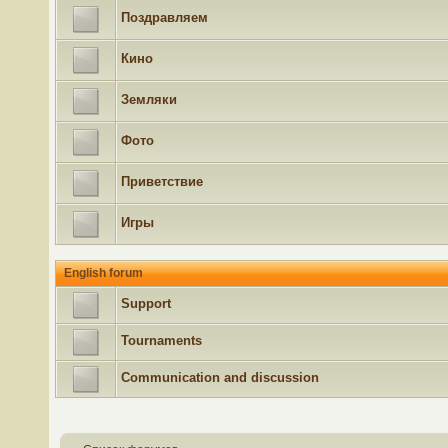
Поздравляем
Кино
Земляки
Фото
Приветствие
Игры
English forum
Support
Tournaments
Communication and discussion