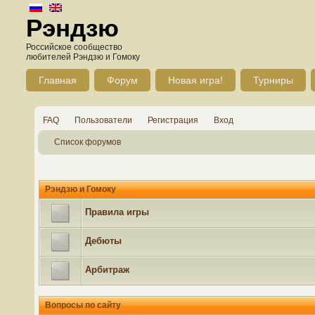
Рэндзю
Российское сообщество
любителей Рэндзю и Гомоку
Главная
Форум
Новая игра!
Турниры
FAQ
Пользователи
Регистрация
Вход
Список форумов
Рэндзю и Гомоку
Правила игры
Дебюты
Арбитраж
Вопросы по сайту