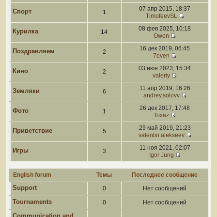
07 апр 2015, 18:37
Спорт
1
TimofeevSL
08 фев 2025, 10:18
Курилка
14
Owen
16 дек 2019, 06:45
Поздравляем
2
7even
03 июн 2023, 15:34
Кино
2
valeriy
11 апр 2019, 16:26
Земляки
6
andrey.solovv
26 дек 2017, 17:48
Фото
1
Toxaz
29 май 2019, 21:23
Приветствие
5
valentin.alekseev
11 ноя 2021, 02:07
Игры
3
Igor Jung
English forum
Темы
Последнее сообщение
Support
0
Нет сообщений
Tournaments
0
Нет сообщений
Communication and