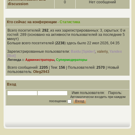
0
Нет сообщений
discussion
Кто сейчас на конференции
- Статистика
Всего посетителей:
292
, из них зарегистрированных: 3, скрытых: 0 и
гостей: 289 (основано на активности пользователей за последние 5
минут)
Больше всего посетителей (
2238
) здесь было 22 июл 2026, 04:35
Зарегистрированные пользователи:
Baidu [Spider]
,
valeriy
,
Yandex
[Bot]
Легенда ::
Администраторы
,
Супермодераторы
Всего сообщений:
2205
| Тем:
156
| Пользователей:
2570
| Новый
пользователь:
Oleg2943
Вход
Имя пользователя:
Пароль:
Автоматически входить при каждом
посещении