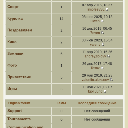
07 апр 2015, 18:37
Спорт
1
TimofeevSL
08 фев 2025, 10:18
Курилка
14
Owen
16 дек 2019, 06:45
Поздравляем
2
7even
03 июн 2023, 15:34
Кино
2
valeriy
11 апр 2019, 16:26
Земляки
6
andrey.solovv
26 дек 2017, 17:48
Фото
1
Toxaz
29 май 2019, 21:23
Приветствие
5
valentin.alekseev
11 ноя 2021, 02:07
Игры
3
Igor Jung
English forum
Темы
Последнее сообщение
Support
0
Нет сообщений
Tournaments
0
Нет сообщений
Communication and