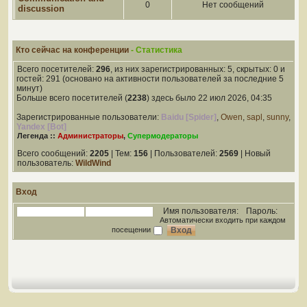
0
Нет сообщений
discussion
Кто сейчас на конференции
- Статистика
Всего посетителей:
296
, из них зарегистрированных: 5, скрытых: 0 и
гостей: 291 (основано на активности пользователей за последние 5
минут)
Больше всего посетителей (
2238
) здесь было 22 июл 2026, 04:35
Зарегистрированные пользователи:
Baidu [Spider]
,
Owen
,
sapl
,
sunny
,
Yandex [Bot]
Легенда ::
Администраторы
,
Супермодераторы
Всего сообщений:
2205
| Тем:
156
| Пользователей:
2569
| Новый
пользователь:
WildWind
Вход
Имя пользователя:
Пароль:
Автоматически входить при каждом
посещении