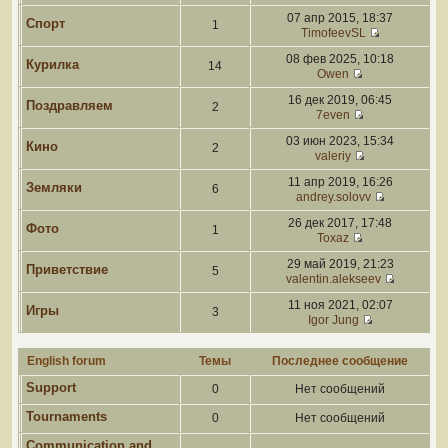
07 апр 2015, 18:37
Спорт
1
TimofeevSL
08 фев 2025, 10:18
Курилка
14
Owen
16 дек 2019, 06:45
Поздравляем
2
7even
03 июн 2023, 15:34
Кино
2
valeriy
11 апр 2019, 16:26
Земляки
6
andrey.solovv
26 дек 2017, 17:48
Фото
1
Toxaz
29 май 2019, 21:23
Приветствие
5
valentin.alekseev
11 ноя 2021, 02:07
Игры
3
Igor Jung
English forum
Темы
Последнее сообщение
Support
0
Нет сообщений
Tournaments
0
Нет сообщений
Communication and