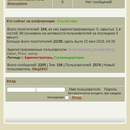
0
Нет сообщений
discussion
Кто сейчас на конференции
- Статистика
Всего посетителей:
104
, из них зарегистрированных: 5, скрытых: 1 и
гостей: 98 (основано на активности пользователей за последние 5
минут)
Больше всего посетителей (
2238
) здесь было 22 июл 2026, 04:35
Зарегистрированные пользователи:
Baidu [Spider]
,
Google [Bot]
,
Owen
,
Provi
,
sunny
Легенда ::
Администраторы
,
Супермодераторы
Всего сообщений:
2205
| Тем:
156
| Пользователей:
2570
| Новый
пользователь:
Oleg2943
Вход
Имя пользователя:
Пароль:
Автоматически входить при каждом
посещении