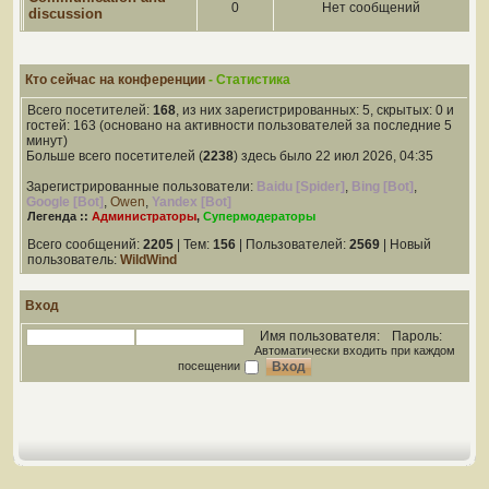
0
Нет сообщений
discussion
Кто сейчас на конференции
- Статистика
Всего посетителей:
168
, из них зарегистрированных: 5, скрытых: 0 и
гостей: 163 (основано на активности пользователей за последние 5
минут)
Больше всего посетителей (
2238
) здесь было 22 июл 2026, 04:35
Зарегистрированные пользователи:
Baidu [Spider]
,
Bing [Bot]
,
Google [Bot]
,
Owen
,
Yandex [Bot]
Легенда ::
Администраторы
,
Супермодераторы
Всего сообщений:
2205
| Тем:
156
| Пользователей:
2569
| Новый
пользователь:
WildWind
Вход
Имя пользователя:
Пароль:
Автоматически входить при каждом
посещении