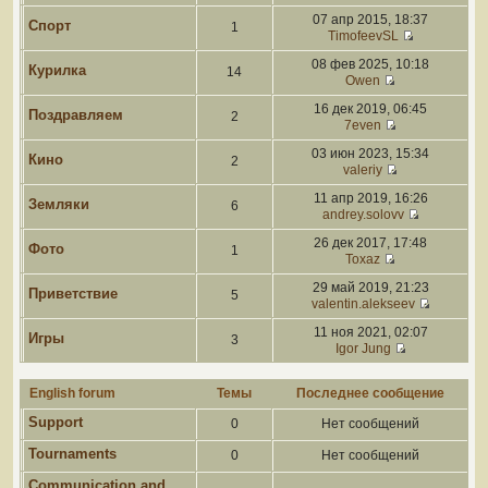
07 апр 2015, 18:37
Спорт
1
TimofeevSL
08 фев 2025, 10:18
Курилка
14
Owen
16 дек 2019, 06:45
Поздравляем
2
7even
03 июн 2023, 15:34
Кино
2
valeriy
11 апр 2019, 16:26
Земляки
6
andrey.solovv
26 дек 2017, 17:48
Фото
1
Toxaz
29 май 2019, 21:23
Приветствие
5
valentin.alekseev
11 ноя 2021, 02:07
Игры
3
Igor Jung
English forum
Темы
Последнее сообщение
Support
0
Нет сообщений
Tournaments
0
Нет сообщений
Communication and