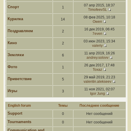
07 апр 2015, 18:37
Спорт
1
TimofeevSL
08 фев 2025, 10:18
Курилка
14
Owen
16 дек 2019, 06:45
Поздравляем
2
7even
03 июн 2023, 15:34
Кино
2
valeriy
11 апр 2019, 16:26
Земляки
6
andrey.solovv
26 дек 2017, 17:48
Фото
1
Toxaz
29 май 2019, 21:23
Приветствие
5
valentin.alekseev
11 ноя 2021, 02:07
Игры
3
Igor Jung
English forum
Темы
Последнее сообщение
Support
0
Нет сообщений
Tournaments
0
Нет сообщений
Communication and