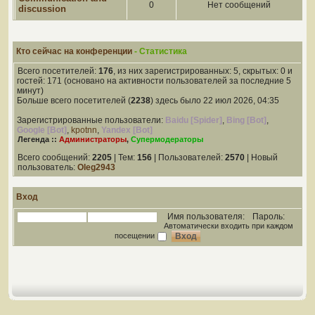
0
Нет сообщений
discussion
Кто сейчас на конференции
- Статистика
Всего посетителей:
176
, из них зарегистрированных: 5, скрытых: 0 и
гостей: 171 (основано на активности пользователей за последние 5
минут)
Больше всего посетителей (
2238
) здесь было 22 июл 2026, 04:35
Зарегистрированные пользователи:
Baidu [Spider]
,
Bing [Bot]
,
Google [Bot]
,
kpotnn
,
Yandex [Bot]
Легенда ::
Администраторы
,
Супермодераторы
Всего сообщений:
2205
| Тем:
156
| Пользователей:
2570
| Новый
пользователь:
Oleg2943
Вход
Имя пользователя:
Пароль:
Автоматически входить при каждом
посещении