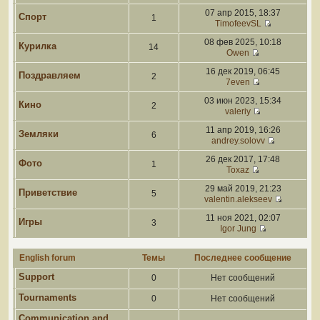
07 апр 2015, 18:37
Спорт
1
TimofeevSL
08 фев 2025, 10:18
Курилка
14
Owen
16 дек 2019, 06:45
Поздравляем
2
7even
03 июн 2023, 15:34
Кино
2
valeriy
11 апр 2019, 16:26
Земляки
6
andrey.solovv
26 дек 2017, 17:48
Фото
1
Toxaz
29 май 2019, 21:23
Приветствие
5
valentin.alekseev
11 ноя 2021, 02:07
Игры
3
Igor Jung
English forum
Темы
Последнее сообщение
Support
0
Нет сообщений
Tournaments
0
Нет сообщений
Communication and