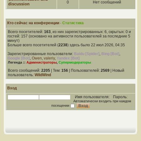
0
Нет сообщений
discussion
Кто сейчас на конференции
- Статистика
Всего посетителей:
163
, из них зарегистрированных: 6, скрытых: 0 и
гостей: 157 (основано на активности пользователей за последние 5
минут)
Больше всего посетителей (
2238
) здесь было 22 июл 2026, 04:35
Зарегистрированные пользователи:
Baidu [Spider]
,
Bing [Bot]
,
Google [Bot]
,
Owen
,
valeriy
,
Yandex [Bot]
Легенда ::
Администраторы
,
Супермодераторы
Всего сообщений:
2205
| Тем:
156
| Пользователей:
2569
| Новый
пользователь:
WildWind
Вход
Имя пользователя:
Пароль:
Автоматически входить при каждом
посещении