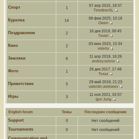
07 апр 2015, 18:37
Спорт
1
TimofeevSL
08 фев 2025, 10:18
Курилка
14
Owen
16 дек 2019, 06:45
Поздравляем
2
7even
03 июн 2023, 15:34
Кино
2
valeriy
11 апр 2019, 16:26
Земляки
6
andrey.solovv
26 дек 2017, 17:48
Фото
1
Toxaz
29 май 2019, 21:23
Приветствие
5
valentin.alekseev
11 ноя 2021, 02:07
Игры
3
Igor Jung
English forum
Темы
Последнее сообщение
Support
0
Нет сообщений
Tournaments
0
Нет сообщений
Communication and