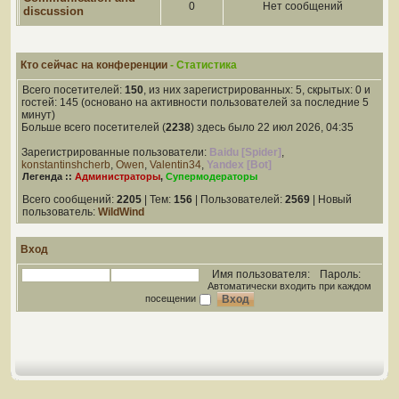
0
Нет сообщений
discussion
Кто сейчас на конференции
- Статистика
Всего посетителей:
150
, из них зарегистрированных: 5, скрытых: 0 и
гостей: 145 (основано на активности пользователей за последние 5
минут)
Больше всего посетителей (
2238
) здесь было 22 июл 2026, 04:35
Зарегистрированные пользователи:
Baidu [Spider]
,
konstantinshcherb
,
Owen
,
Valentin34
,
Yandex [Bot]
Легенда ::
Администраторы
,
Супермодераторы
Всего сообщений:
2205
| Тем:
156
| Пользователей:
2569
| Новый
пользователь:
WildWind
Вход
Имя пользователя:
Пароль:
Автоматически входить при каждом
посещении