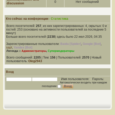
0
Нет сообщений
discussion
Кто сейчас на конференции
- Статистика
Всего посетителей:
257
, из них зарегистрированных: 4, скрытых: 0 и
гостей: 253 (основано на активности пользователей за последние 5
минут)
Больше всего посетителей (
2238
) здесь было 22 июл 2026, 04:35
Зарегистрированные пользователи:
Baidu [Spider]
,
Google [Bot]
,
sapl
,
Yandex [Bot]
Легенда ::
Администраторы
,
Супермодераторы
Всего сообщений:
2205
| Тем:
156
| Пользователей:
2570
| Новый
пользователь:
Oleg2943
Вход
Имя пользователя:
Пароль:
Автоматически входить при каждом
посещении