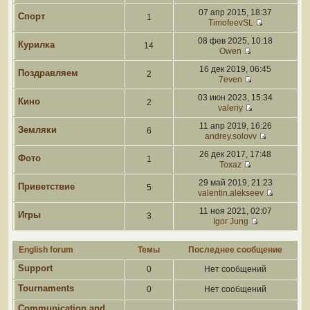
07 апр 2015, 18:37
Спорт
1
TimofeevSL
08 фев 2025, 10:18
Курилка
14
Owen
16 дек 2019, 06:45
Поздравляем
2
7even
03 июн 2023, 15:34
Кино
2
valeriy
11 апр 2019, 16:26
Земляки
6
andrey.solovv
26 дек 2017, 17:48
Фото
1
Toxaz
29 май 2019, 21:23
Приветствие
5
valentin.alekseev
11 ноя 2021, 02:07
Игры
3
Igor Jung
English forum
Темы
Последнее сообщение
Support
0
Нет сообщений
Tournaments
0
Нет сообщений
Communication and