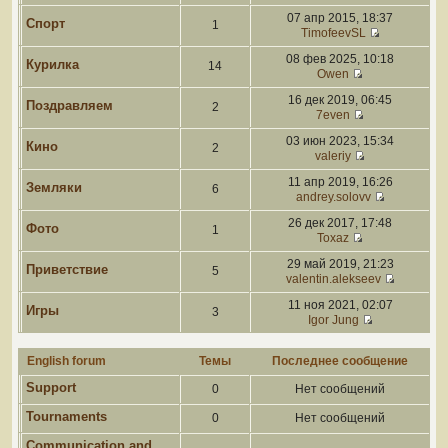
07 апр 2015, 18:37
Спорт
1
TimofeevSL
08 фев 2025, 10:18
Курилка
14
Owen
16 дек 2019, 06:45
Поздравляем
2
7even
03 июн 2023, 15:34
Кино
2
valeriy
11 апр 2019, 16:26
Земляки
6
andrey.solovv
26 дек 2017, 17:48
Фото
1
Toxaz
29 май 2019, 21:23
Приветствие
5
valentin.alekseev
11 ноя 2021, 02:07
Игры
3
Igor Jung
English forum
Темы
Последнее сообщение
Support
0
Нет сообщений
Tournaments
0
Нет сообщений
Communication and