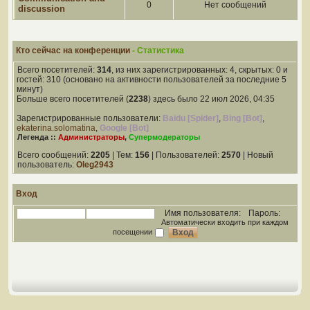
0
Нет сообщений
discussion
Кто сейчас на конференции
- Статистика
Всего посетителей:
314
, из них зарегистрированных: 4, скрытых: 0 и
гостей: 310 (основано на активности пользователей за последние 5
минут)
Больше всего посетителей (
2238
) здесь было 22 июл 2026, 04:35
Зарегистрированные пользователи:
Baidu [Spider]
,
Bing [Bot]
,
ekaterina.solomatina
,
Google [Bot]
Легенда ::
Администраторы
,
Супермодераторы
Всего сообщений:
2205
| Тем:
156
| Пользователей:
2570
| Новый
пользователь:
Oleg2943
Вход
Имя пользователя:
Пароль:
Автоматически входить при каждом
посещении