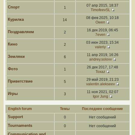
07 апр 2015, 18:37
Спорт
1
TimofeevSL
08 фев 2025, 10:18
Курилка
14
Owen
16 дек 2019, 06:45
Поздравляем
2
7even
03 июн 2023, 15:34
Кино
2
valeriy
11 апр 2019, 16:26
Земляки
6
andrey.solovv
26 дек 2017, 17:48
Фото
1
Toxaz
29 май 2019, 21:23
Приветствие
5
valentin.alekseev
11 ноя 2021, 02:07
Игры
3
Igor Jung
English forum
Темы
Последнее сообщение
Support
0
Нет сообщений
Tournaments
0
Нет сообщений
Communication and