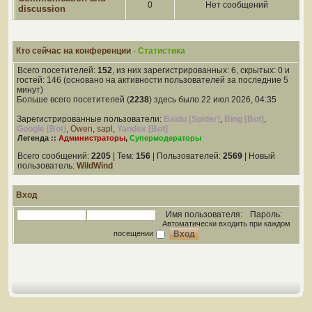
0
Нет сообщений
discussion
Кто сейчас на конференции
- Статистика
Всего посетителей:
152
, из них зарегистрированных: 6, скрытых: 0 и
гостей: 146 (основано на активности пользователей за последние 5
минут)
Больше всего посетителей (
2238
) здесь было 22 июл 2026, 04:35
Зарегистрированные пользователи:
Baidu [Spider]
,
Bing [Bot]
,
Google [Bot]
,
Owen
,
sapl
,
Yandex [Bot]
Легенда ::
Администраторы
,
Супермодераторы
Всего сообщений:
2205
| Тем:
156
| Пользователей:
2569
| Новый
пользователь:
WildWind
Вход
Имя пользователя:
Пароль:
Автоматически входить при каждом
посещении