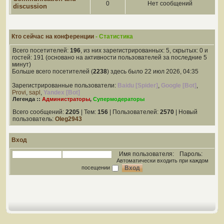
0
Нет сообщений
discussion
Кто сейчас на конференции
- Статистика
Всего посетителей:
196
, из них зарегистрированных: 5, скрытых: 0 и
гостей: 191 (основано на активности пользователей за последние 5
минут)
Больше всего посетителей (
2238
) здесь было 22 июл 2026, 04:35
Зарегистрированные пользователи:
Baidu [Spider]
,
Google [Bot]
,
Provi
,
sapl
,
Yandex [Bot]
Легенда ::
Администраторы
,
Супермодераторы
Всего сообщений:
2205
| Тем:
156
| Пользователей:
2570
| Новый
пользователь:
Oleg2943
Вход
Имя пользователя:
Пароль:
Автоматически входить при каждом
посещении