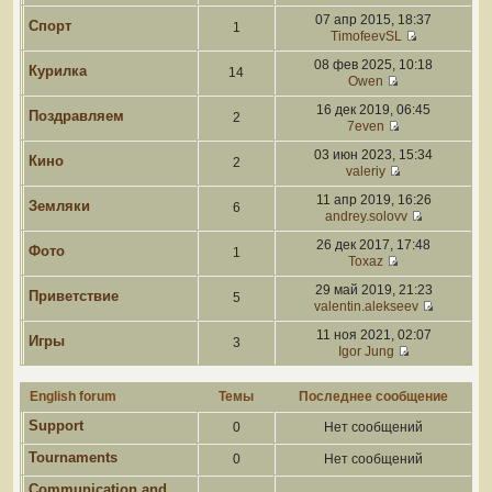
07 апр 2015, 18:37
Спорт
1
TimofeevSL
08 фев 2025, 10:18
Курилка
14
Owen
16 дек 2019, 06:45
Поздравляем
2
7even
03 июн 2023, 15:34
Кино
2
valeriy
11 апр 2019, 16:26
Земляки
6
andrey.solovv
26 дек 2017, 17:48
Фото
1
Toxaz
29 май 2019, 21:23
Приветствие
5
valentin.alekseev
11 ноя 2021, 02:07
Игры
3
Igor Jung
English forum
Темы
Последнее сообщение
Support
0
Нет сообщений
Tournaments
0
Нет сообщений
Communication and