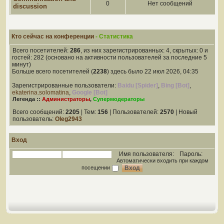
0
Нет сообщений
discussion
Кто сейчас на конференции
- Статистика
Всего посетителей:
286
, из них зарегистрированных: 4, скрытых: 0 и
гостей: 282 (основано на активности пользователей за последние 5
минут)
Больше всего посетителей (
2238
) здесь было 22 июл 2026, 04:35
Зарегистрированные пользователи:
Baidu [Spider]
,
Bing [Bot]
,
ekaterina.solomatina
,
Google [Bot]
Легенда ::
Администраторы
,
Супермодераторы
Всего сообщений:
2205
| Тем:
156
| Пользователей:
2570
| Новый
пользователь:
Oleg2943
Вход
Имя пользователя:
Пароль:
Автоматически входить при каждом
посещении